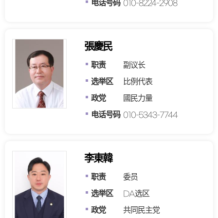
电话号码
010-8224-2908
張慶民
职责
副议长
选举区
比例代表
政党
國民力量
电话号码
010-5343-7744
李東韓
职责
委员
选举区
DA选区
政党
共同民主党