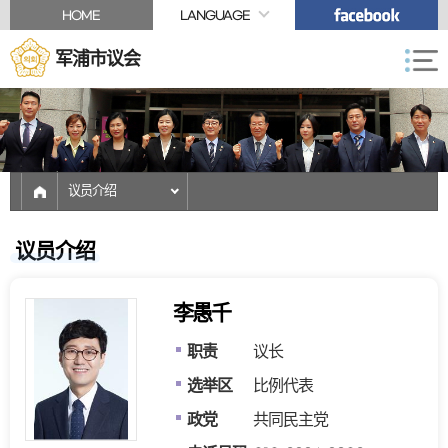
본문바로가기
HOME
LANGUAGE
军浦市议会
议员介绍
议员介绍
李愚千
职责
议长
选举区
比例代表
政党
共同民主党