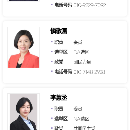
电话号码
010-9229-7092
愼敬園
职责
委员
选举区
DA选区
政党
國民力量
电话号码
010-7148-2928
李蕙丞
职责
委员
选举区
NA选区
政党
共同民主党