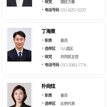
政党
國民力量
电话号码
010-8251-5237
丁海東
职责
委员
选举区
RA选区
政党
共同民主党
电话号码
010-3383-7776
朴尙炫
职责
委员
选举区
比例代表