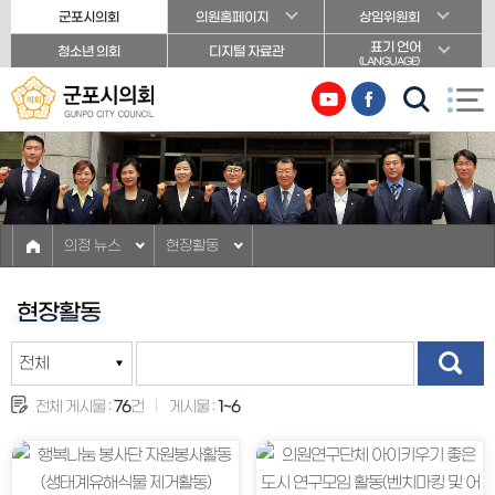
본문바로가기
군포시의회
의원홈페이지
상임위원회
표기 언어
청소년 의회
디지털 자료관
(LANGUAGE)
의정 뉴스
현장활동
현장활동
전체 게시물 :
76
건
게시물 :
1~6