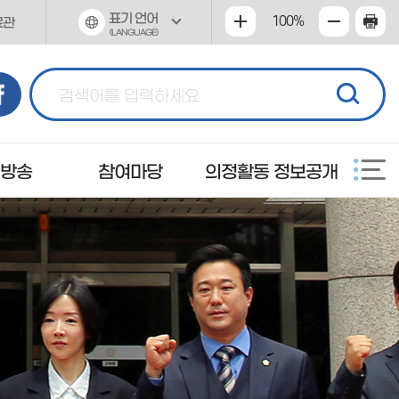
표기 언어
100%
료관
(LANGUAGE)
 방송
참여마당
의정활동 정보공개