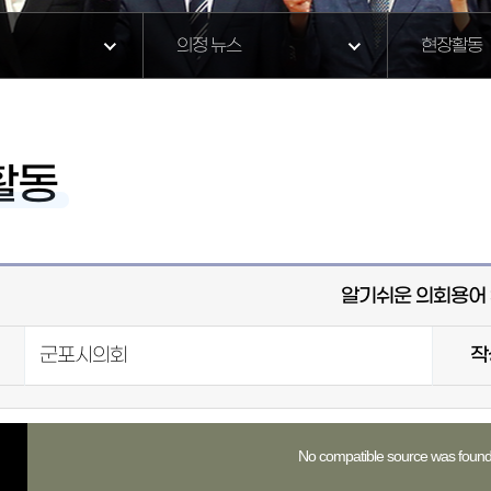
의정 뉴스
현장활동
활동
알기쉬운 의회용어 
군포시의회
작
No compatible source was found 