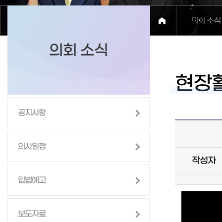
의회 소식
의회 소식
현장
공지사항
의사일정
작성자
입법예고
This
is
보도자료
a