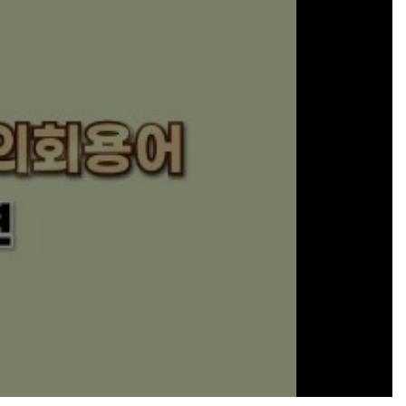
ay
deo