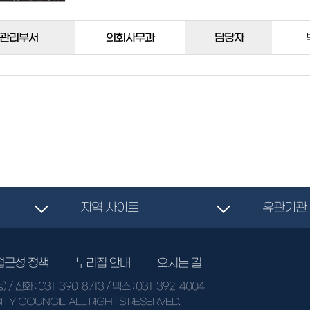
관리부서
의회사무과
담당자
지역 사이트
유관기관
접근성 정책
누리집 안내
오시는 길
동)
/ 전화 :
031-390-8713
/ 팩스 : 031-392-4004
TY COUNCIL. ALL RIGHTS RESERVED.