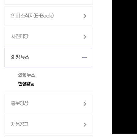
modal
window.
의회 소식지(E-Book)
사진마당
의정 뉴스
의정 뉴스
현장활동
홍보영상
채용공고