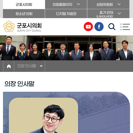
본문바로가기
군포시의회
의원홈페이지
상임위원회
표기 언어
청소년 의회
디지털 자료관
(LANGUAGE)
의장 인사말
의장 인사말