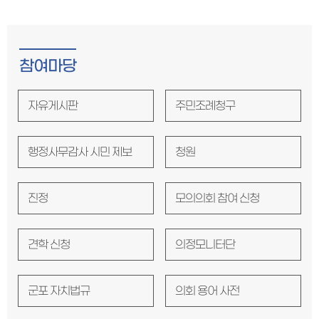
참여마당
자유게시판
주민조례청구
행정사무감사 시민 제보
청원
진정
모의의회 참여 신청
견학 신청
의정모니터단
군포 자치법규
의회 용어 사전