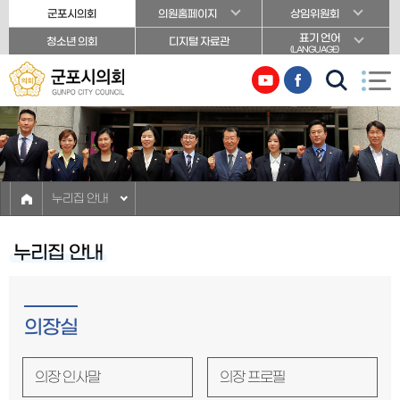
본문바로가기
군포시의회
의원홈페이지
상임위원회
표기 언어
청소년 의회
디지털 자료관
(LANGUAGE)
누리집 안내
누리집 안내
의장실
의장 인사말
의장 프로필