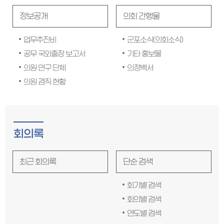
정보공개
의회 간행물
업무추진비
군포소식(의회소식)
공무 국외출장 보고서
기타 홍보물
의원 연구 단체
의정백서
의원 겸직 현황
회의록
최근 회의록
단순 검색
회기별 검색
회의별 검색
연도별 검색