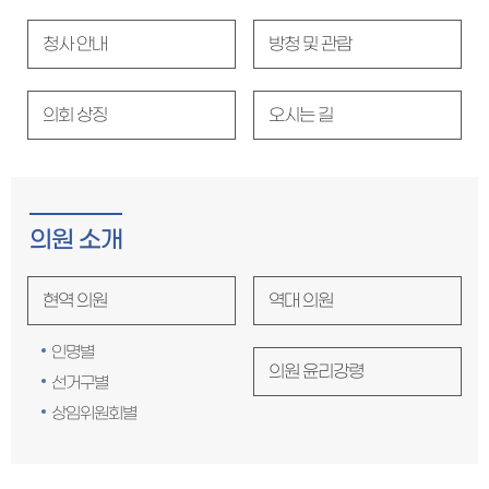
청사 안내
방청 및 관람
의회 상징
오시는 길
의원 소개
현역 의원
역대 의원
인명별
의원 윤리강령
선거구별
상임위원회별