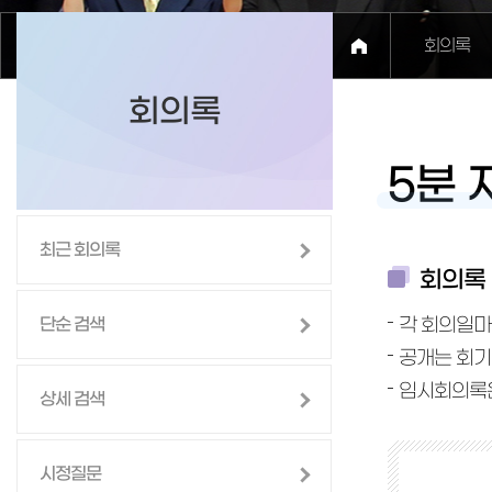
회의록
회의록
5분 
최근 회의록
회의록 
단순 검색
각 회의일마
공개는 회기
임시회의록은
상세 검색
시정질문