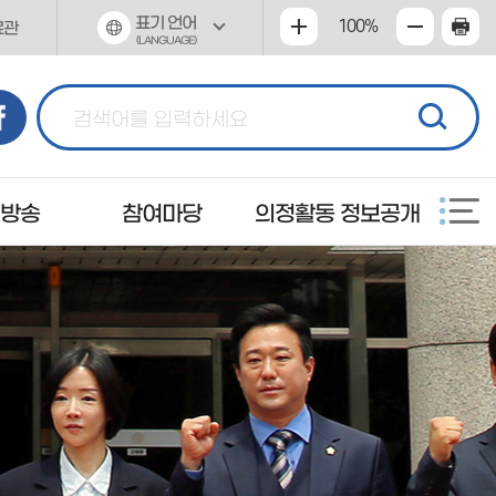
표기 언어
100%
료관
(LANGUAGE)
 방송
참여마당
의정활동 정보공개