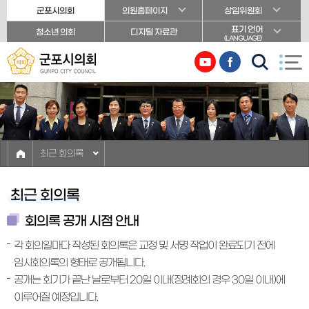
본문바로가기
군포시의회
의원홈페이지
상임위원회
표기 언어
청소년 의회
디지털 자료관
(LANGUAGE)
최근 회의록
최근 회의록
회의록 공개 시점 안내
각 회의일마다 작성된 회의록은 교정 및 서명 작업이 완료되기 전에
임시회의록의 형태로 공개됩니다.
공개는 회기가 끝난 날로부터 20일 이내(정례회의 경우 30일 이내)에
이루어질 예정입니다.