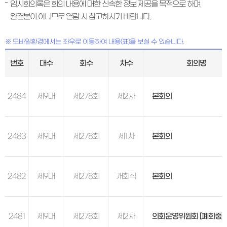
임시회의록은 회의 내용에 대한 신속한 정보 제공을 목적으로 하며,
완결본이 아니므로 열람 시 참고하시기 바랍니다.
※ 모바일환경에서는 좌우로 이동하여 내용(표)을 보실 수 있습니다.
번호
대수
회수
차수
회의명
2484
제9대
제278회
제2차
본회의
2483
제9대
제278회
제1차
본회의
2482
제9대
제278회
개회식
본회의
2481
제9대
제278회
제2차
의회운영위원회 [폐회중]