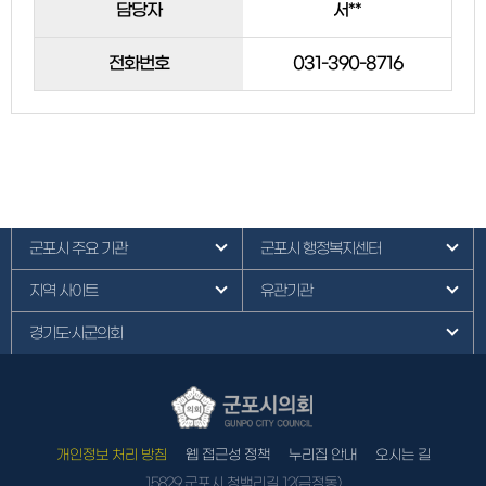
담당자
서**
전화번호
031-390-8716
군포시 주요 기관
군포시 행정복지센터
지역 사이트
유관기관
경기도·시군의회
개인정보 처리 방침
웹 접근성 정책
누리집 안내
오시는 길
15829 군포시 청백리길 12(금정동)