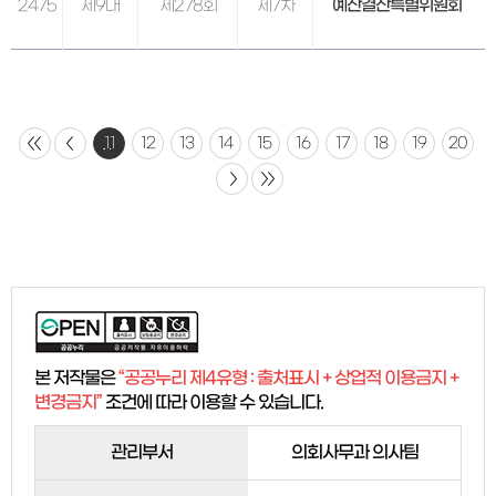
2475
제9대
제278회
제7차
예산결산특별위원회
11
12
13
14
15
16
17
18
19
20
본 저작물은
“공공누리 제4유형 : 출처표시 + 상업적 이용금지 +
변경금지”
조건에 따라 이용할 수 있습니다.
관리부서
의회사무과 의사팀