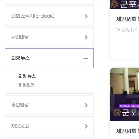
의회 소식지(E-Book)
제286회
2026-04
사진마당
의정 뉴스
의정 뉴스
현장활동
홍보영상
채용공고
제284회