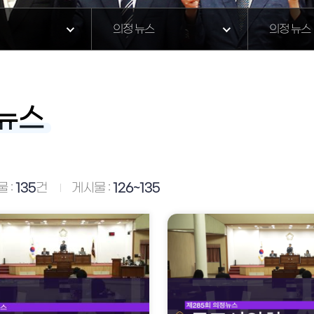
의정 뉴스
의정 뉴스
뉴스
 :
135
건
게시물 :
126~135