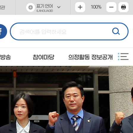
표기 언어
100%
료관
(LANGUAGE)
 방송
참여마당
의정활동 정보공개