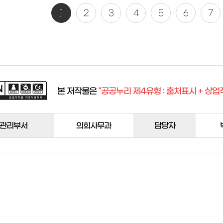
1
2
3
4
5
6
7
본 저작물은
“공공누리 제4유형 : 출처표시 + 상업
관리부서
의회사무과
담당자