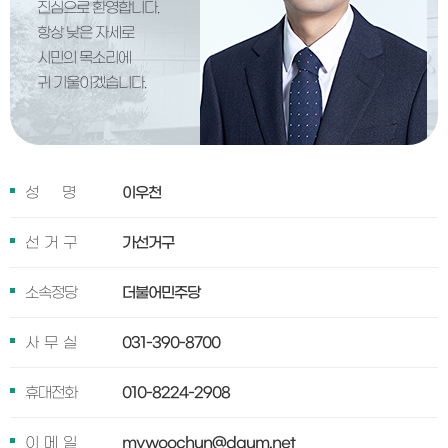
진심으로 환영합니다.
항상 낮은 자세로
시민의 목소리에
귀 기울이겠습니다.
성        명
이우천
선  거  구
가선거구
소속정당
더불어민주당
사  무  실
031-390-8700
휴대전화
010-8224-2908
이  메  일
mywoochun@daum.net