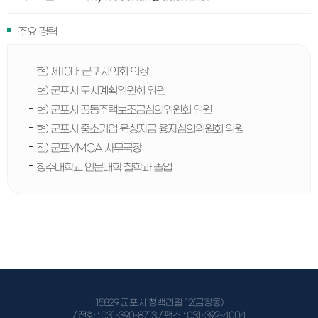
주요 경력
현) 제10대 군포시의회 의장
현) 군포시 도시계획위원회 위원
현) 군포시 공동주택보조금심의위원회 위원
현) 군포시 중소기업 육성자금 융자심의위원회 위원
전) 군포YMCA 사무국장
청주대학교 인문대학 철학과 졸업
15829 군포시 청백리길 12(금정동)
/ 전화 :
031-390-8713
/ 팩스 : 031-392-4004