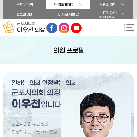
본문바로가기
군포시의회
의원홈페이지
상임위원회
표기 언어
청소년 의회
디지털 자료관
(LANGUAGE)
군포시의회
이우천
의장
의원 프로필
일하는 의회 인정받는 의회
군포시의회 의장
이우천
입니다.
군포시의회 누리집을
방문해주신 시민 여러분을