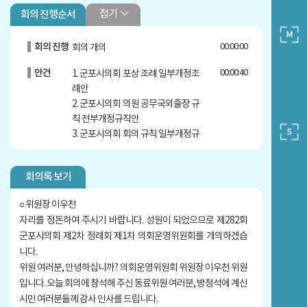
접기
회의 진행순서
회의 진행
00:00:00
회의 개의
안건
00:00:40
1. 군포시의회 포상 조례 일부개정조
례안
2. 군포시의회 의원 공무국외출장 규
칙 전부개정규칙안
3. 군포시의회 회의 규칙 일부개정규
칙안
제안설명
00:01:39
신경원 의원
회의록 보기
질문답변
00:07:55
신경원 의원
○ 위원장 이우천
자리를 정돈하여 주시기 바랍니다. 성원이 되었으므로 제282회
안건
00:10:14
4. 군포시의회 의원연구단체 구성 및
군포시의회 제2차 정례회 제1차 의회운영위원회를 개의하겠습
운영 조례 일부개정조례안
니다.
5. 군포시의회 회의 규칙 일부개정규
위원 여러분, 안녕하십니까? 의회운영위원회 위원장 이우천 위원
칙안
입니다. 오늘 회의에 참석해 주신 동료위원 여러분, 방청석에 계신
제안설명
00:11:02
박상현 의원
시민 여러분들께 감사 인사를 드립니다.