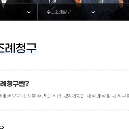
주민조례청구
조례청구
례청구란?
에 필요한 조례를 주민이 직접 지방의회에 재정·개정·폐지 청구를
요