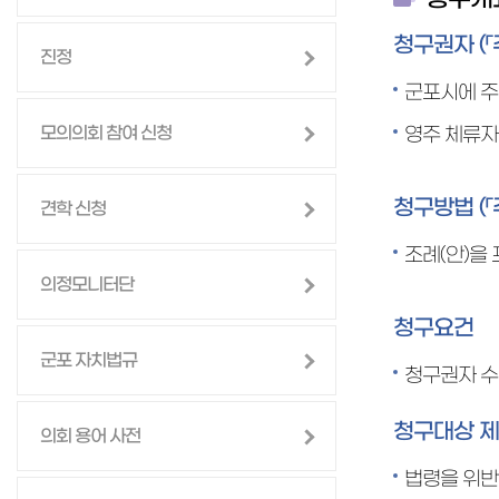
청구권자 (
진정
군포시에 주
모의의회 참여 신청
영주 체류자
청구방법 (
견학 신청
조례(안)을
의정모니터단
청구요건
군포 자치법규
청구권자 
청구대상 제
의회 용어 사전
법령을 위반