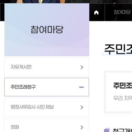
참여마당
참여마당
주민
자유게시판
주민조
주민조례청구
우리 지역
행정사무감사 시민 제보
청원
청구개