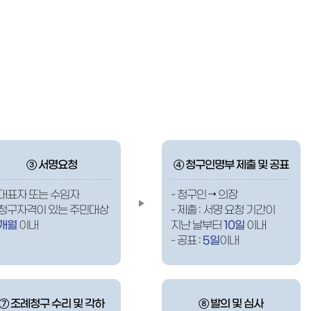
③ 서명요청
④ 청구인명부 제출 및 공표
 대표자 또는 수임자
- 청구인 → 의장
 청구자격이 있는 주민대상
- 제출 : 서명 요청 기간이
개월
이내
지난 날부터
10일
이내
- 공표 :
5일
이내
⑦ 조례청구 수리 및 각하
⑧ 발의 및 심사