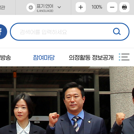
표기 언어
100%
료관
(LANGUAGE)
 방송
참여마당
의정활동 정보공개